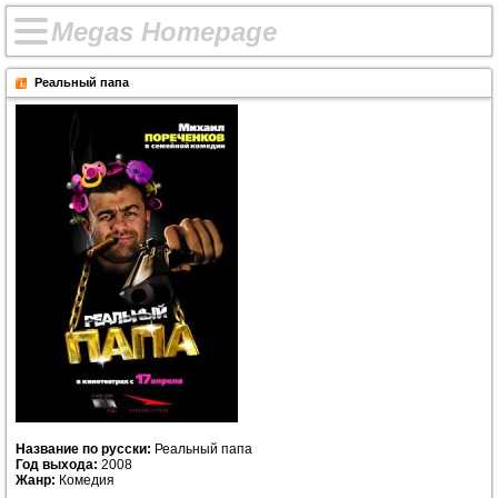
M
e
g
a
s
H
o
m
e
p
a
g
e
Реальный папа
Название по русски:
Реальный папа
Год выхода:
2008
Жанр:
Комедия