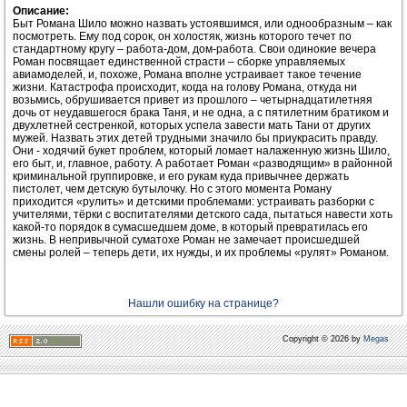
Описание:
Быт Романа Шило можно назвать устоявшимся, или однообразным – как
посмотреть. Ему под сорок, он холостяк, жизнь которого течет по
стандартному кругу – работа-дом, дом-работа. Свои одинокие вечера
Роман посвящает единственной страсти – сборке управляемых
авиамоделей, и, похоже, Романа вполне устраивает такое течение
жизни. Катастрофа происходит, когда на голову Романа, откуда ни
возьмись, обрушивается привет из прошлого – четырнадцатилетняя
дочь от неудавшегося брака Таня, и не одна, а с пятилетним братиком и
двухлетней сестренкой, которых успела завести мать Тани от других
мужей. Назвать этих детей трудными значило бы приукрасить правду.
Они - ходячий букет проблем, который ломает налаженную жизнь Шило,
его быт, и, главное, работу. А работает Роман «разводящим» в районной
криминальной группировке, и его рукам куда привычнее держать
пистолет, чем детскую бутылочку. Но с этого момента Роману
приходится «рулить» и детскими проблемами: устраивать разборки с
учителями, тёрки с воспитателями детского сада, пытаться навести хоть
какой-то порядок в сумасшедшем доме, в который превратилась его
жизнь. В непривычной суматохе Роман не замечает происшедшей
смены ролей – теперь дети, их нужды, и их проблемы «рулят» Романом.
Нашли ошибку на странице?
Copyright © 2026 by
Megas