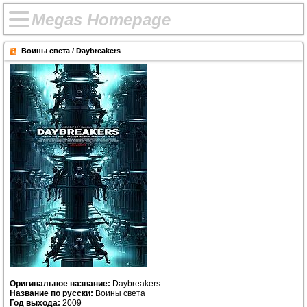
M
e
g
a
s
H
o
m
e
p
a
g
e
Воины света / Daybreakers
Оригинальное название:
Daybreakers
Название по русски:
Воины света
Год выхода:
2009