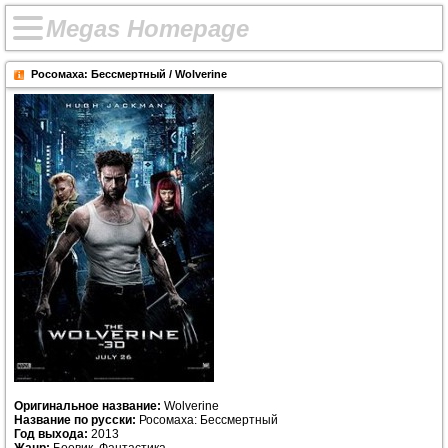
M
e
g
a
s
H
o
m
e
p
a
g
e
Росомаха: Бессмертный / Wolverine
Оригинальное название:
Wolverine
Название по русски:
Росомаха: Бессмертный
Год выхода:
2013