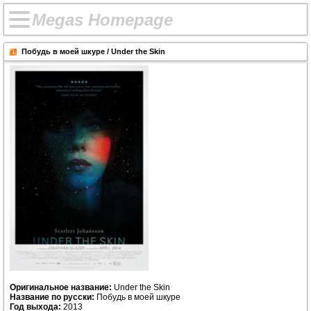
M
e
g
a
s
H
o
m
e
p
a
g
e
Побудь в моей шкуре / Under the Skin
Оригинальное название:
Under the Skin
Название по русски:
Побудь в моей шкуре
Год выхода:
2013