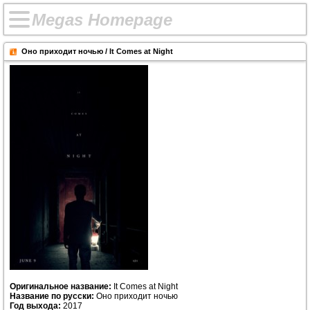
M
e
g
a
s
H
o
m
e
p
a
g
e
Оно приходит ночью / It Comes at Night
Оригинальное название:
It Comes at Night
Название по русски:
Оно приходит ночью
Год выхода:
2017