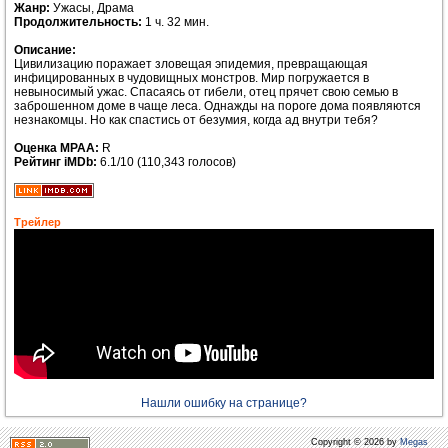
Жанр:
Ужасы, Драма
Продолжительность:
1 ч. 32 мин.
Описание:
Цивилизацию поражает зловещая эпидемия, превращающая
инфицированных в чудовищных монстров. Мир погружается в
невыносимый ужас. Спасаясь от гибели, отец прячет свою семью в
заброшенном доме в чаще леса. Однажды на пороге дома появляются
незнакомцы. Но как спастись от безумия, когда ад внутри тебя?
Оценка MPAA:
R
Рейтинг iMDb:
6.1/10 (110,343 голосов)
Трейлер
Нашли ошибку на странице?
Copyright © 2026 by
Megas