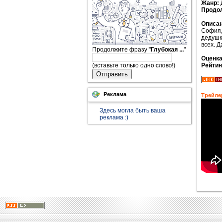
Жанр:
Продо
Описан
София,
дедушк
всех. 
Продолжите фразу "
Глубокая ...
"
Оценк
(вставьте только одно слово!)
Рейтин
Отправить
Реклама
Трейле
Здесь могла быть ваша
реклама :)