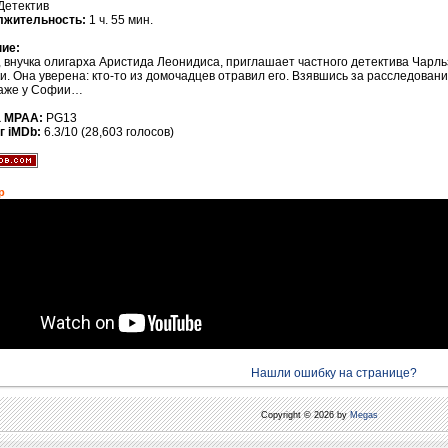
Детектив
лжительность:
1 ч. 55 мин.
ие:
 внучка олигарха Аристида Леонидиса, приглашает частного детектива Чарль
и. Она уверена: кто-то из домочадцев отравил его. Взявшись за расследование
Даже у Софии…
а MPAA:
PG13
г iMDb:
6.3/10 (28,603 голосов)
р
Нашли ошибку на странице?
Copyright © 2026 by
Megas