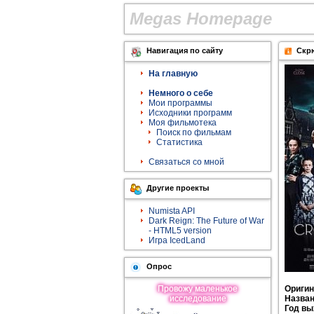
M
e
g
a
s
H
o
m
e
p
a
g
e
Навигация по сайту
Скр
На главную
Немного о себе
Мои программы
Исходники программ
Моя фильмотека
Поиск по фильмам
Статистика
Связаться со мной
Другие проекты
Numista API
Dark Reign: The Future of War
- HTML5 version
Игра IcedLand
Опрос
Провожу мaленькое
Оригин
исследование
Назван
Год вы