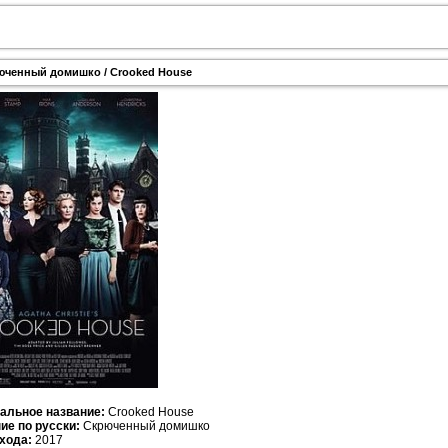
юченный домишко / Crooked House
альное название:
Crooked House
ие по русски:
Скрюченный домишко
хода:
2017