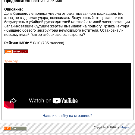
Продолжительность:
1 ч. 25 мин.
Описание:
Дочь бывшего легионера умерла от рака, вызванного радиацией. Его
жена, не выдержав удара, повесилась. Безутешный отец становится
безудержным убийцей руководителей местной атомной электростанции.
Запаниковавшие будущие жертвы вызывают на подмогу Фрэнка Гектора
- бывшего боевого инструктора неуловимого мстителя. Остановит ли
невозмутимый Гектор взбесившегося стрелка?
Рейтинг iMDb:
5.0/10 (735 голосов)
Трейлер
Нашли ошибку на странице?
Copyright © 2026 by
Megas