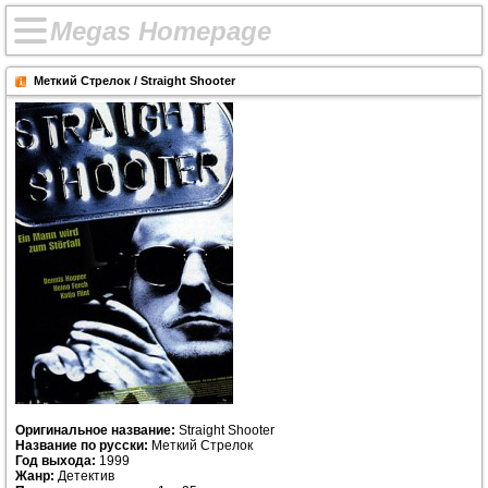
M
e
g
a
s
H
o
m
e
p
a
g
e
Меткий Стрелок / Straight Shooter
Оригинальное название:
Straight Shooter
Название по русски:
Меткий Стрелок
Год выхода:
1999
Жанр:
Детектив