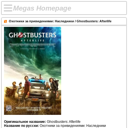
M
e
g
a
s
H
o
m
e
p
a
g
e
Охотники за привидениями: Наследники / Ghostbusters: Afterlife
Оригинальное название:
Ghostbusters: Afterlife
Название по русски:
Охотники за привидениями: Наследники