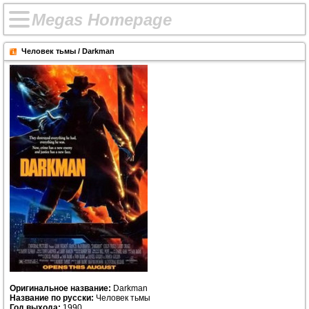
M
e
g
a
s
H
o
m
e
p
a
g
e
Человек тьмы / Darkman
Оригинальное название:
Darkman
Название по русски:
Человек тьмы
Год выхода:
1990