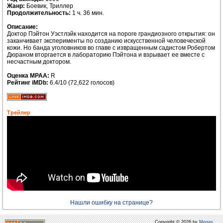
Жанр:
Боевик, Триллер
Продолжительность:
1 ч. 36 мин.
Описание:
Доктор Пэйтон Уэстлэйк находится на пороге грандиозного открытия: он
заканчивает эксперименты по созданию искусственной человеческой
кожи. Но банда уголовников во главе с извращенным садистом Робертом
Дюраном вторгается в лабораторию Пэйтона и взрывает ее вместе с
несчастным доктором.
Оценка MPAA:
R
Рейтинг iMDb:
6.4/10 (72,622 голосов)
Трейлер
Нашли ошибку на странице?
Copyright © 2026 by
Megas