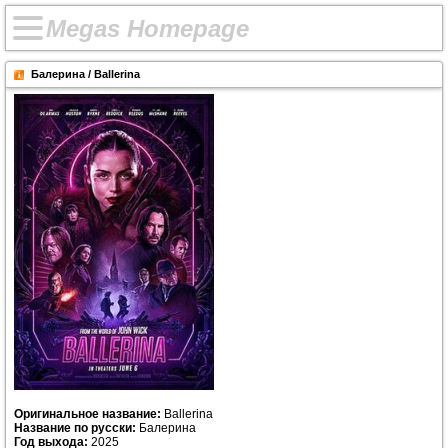
M
e
g
a
s
H
o
m
e
p
a
g
e
Балерина / Ballerina
Оригинальное название:
Ballerina
Название по русски:
Балерина
Год выхода:
2025