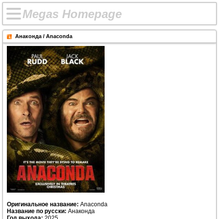
M
e
g
a
s
H
o
m
e
p
a
g
e
Анаконда / Anaconda
Оригинальное название:
Anaconda
Название по русски:
Анаконда
Год выхода:
2025