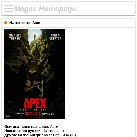
M
e
g
a
s
H
o
m
e
p
a
g
e
На вершине / Apex
Оригинальное название:
Apex
Название по русски:
На вершине
Другие названия фильма:
Вершина (ru)