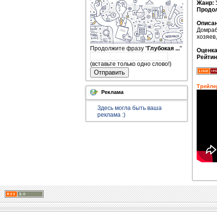
Жанр:
Продо
Описан
Домраб
хозяев
Продолжите фразу "
Глубокая ...
"
Оценк
Рейтин
(вставьте только одно слово!)
Отправить
Трейле
Реклама
Здесь могла быть ваша
реклама :)