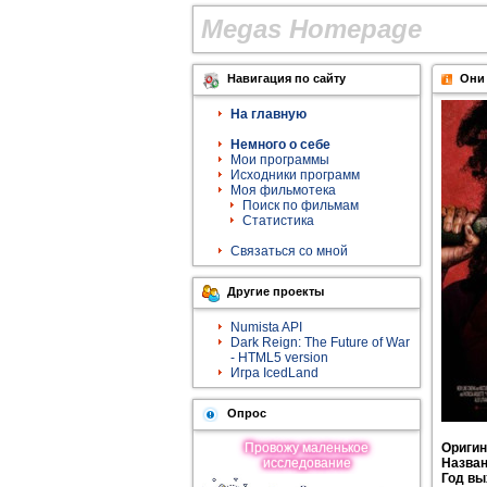
M
e
g
a
s
H
o
m
e
p
a
g
e
Навигация по сайту
Они 
На главную
Немного о себе
Мои программы
Исходники программ
Моя фильмотека
Поиск по фильмам
Статистика
Связаться со мной
Другие проекты
Numista API
Dark Reign: The Future of War
- HTML5 version
Игра IcedLand
Опрос
Провожу мaленькое
Оригин
исследование
Назван
Год вы