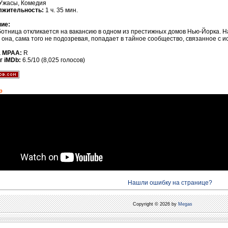
Ужасы, Комедия
лжительность:
1 ч. 35 мин.
ие:
отница откликается на вакансию в одном из престижных домов Нью-Йорка. 
, она, сама того не подозревая, попадает в тайное сообщество, связанное с 
а MPAA:
R
г iMDb:
6.5/10 (8,025 голосов)
р
Нашли ошибку на странице?
Copyright © 2026 by
Megas