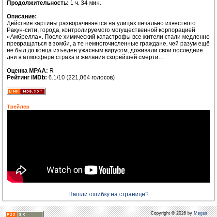
Продолжительность:
1 ч. 34 мин.
Описание:
Действие картины разворачивается на улицах печально известного
Ракун-сити, города, контролируемого могущественной корпорацией
«Амбрелла». После химический катастрофы все жители стали медленно
превращаться в зомби, а те немногочисленные граждане, чей разум ещё
не был до конца изъеден ужасным вирусом, доживали свои последние
дни в атмосфере страха и желания скорейшей смерти…
Оценка MPAA:
R
Рейтинг iMDb:
6.1/10 (221,064 голосов)
Трейлер
Нашли ошибку на странице?
Copyright © 2026 by
Megas