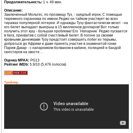
Продолжительность:
1 ч. 49 мин.
Описание:
Заключенный Мольтес, по прозвищу Туз, - заядлый игрок. С помощью
тюремного охранника по имени Реджо он тайком участвует во всех
тиражах популярной лотереи. И однажды Тузу фантастически везет - на
его билет выпадает выигрыш в 15 миллионов долларов! Вот только
получить этот куш - большая проблема! Его `Напарник` Реджо пускается
в бега, прихватив с собой счастливый билет. В погоне за своими
кровными денежками Тузу предстоит совершить побег из тюрьмы,
добраться до Африки и даже принять участие в знаменитой гонке
Париж-Дакар - с напарником-болваном в кабине, полицией и бандой
гангстеров на хвосте…
Оценка MPAA:
PG13
Рейтинг iMDb:
5.9/10 (5,476 голосов)
Трейлер