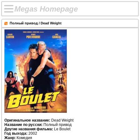
M
e
g
a
s
H
o
m
e
p
a
g
e
Полный привод / Dead Weight
Оригинальное название:
Dead Weight
Название по русски:
Полный привод
Другие названия фильма:
Le Boulet
Год выхода:
2002
Жанр:
Комедия