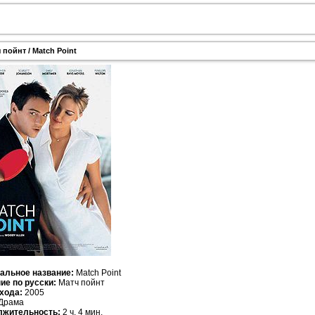
 пойнт / Match Point
альное название:
Match Point
ие по русски:
Матч пойнт
хода:
2005
Драма
лжительность:
2 ч. 4 мин.