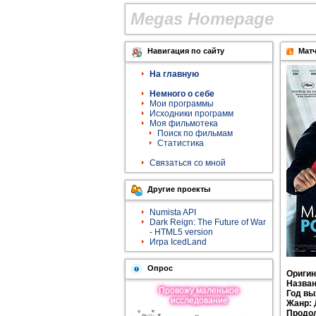
M
e
g
a
s
H
o
m
e
p
a
g
e
Навигация по сайту
Матч
На главную
Немного о себе
Мои программы
Исходники программ
Моя фильмотека
Поиск по фильмам
Статистика
Связаться со мной
Другие проекты
Numista API
Dark Reign: The Future of War
- HTML5 version
Игра IcedLand
Опрос
Оригин
Назван
Провожу мaленькое
Год вы
исследование
Жанр:
Продо