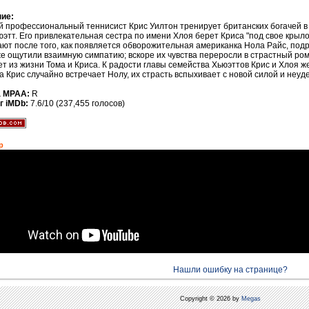
ие:
 профессиональный теннисист Крис Уилтон тренирует британских богачей в э
юэтт. Его привлекательная сестра по имени Хлоя берет Криса "под свое крыло
ают после того, как появляется обворожительная американка Нола Райс, подру
же ощутили взаимную симпатию; вскоре их чувства переросли в страстный ро
ет из жизни Тома и Криса. К радости главы семейства Хьюэттов Крис и Хлоя ж
а Крис случайно встречает Нолу, их страсть вспыхивает с новой силой и неуд
а MPAA:
R
г iMDb:
7.6/10 (237,455 голосов)
р
Нашли ошибку на странице?
Copyright © 2026 by
Megas