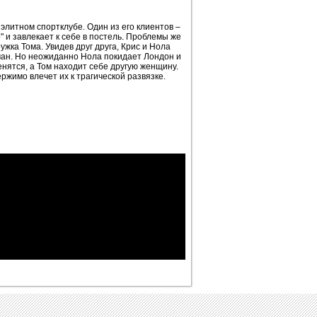
литном спортклубе. Один из его клиентов –
" и завлекает к себе в постель. Проблемы же
жка Тома. Увидев друг друга, Крис и Нола
ман. Но неожиданно Нола покидает Лондон и
енятся, а Том находит себе другую женщину.
ержимо влечет их к трагической развязке.