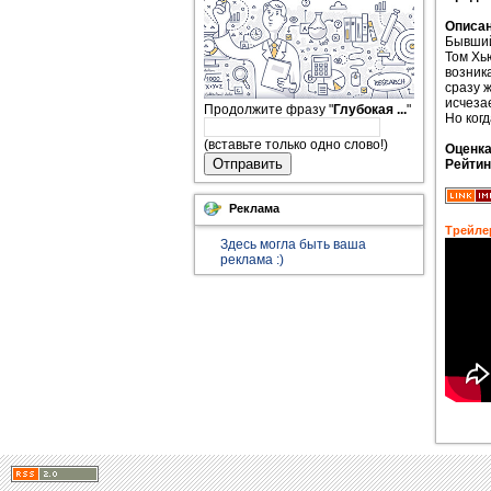
Описан
Бывший
Том Хь
возник
сразу 
исчеза
Продолжите фразу "
Глубокая ...
"
Но когд
(вставьте только одно слово!)
Оценк
Отправить
Рейтин
Реклама
Трейле
Здесь могла быть ваша
реклама :)