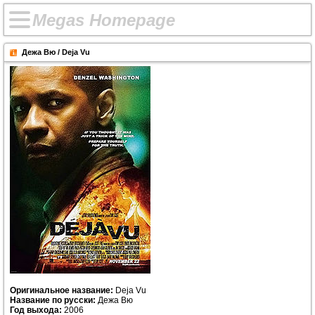
M
e
g
a
s
H
o
m
e
p
a
g
e
Дежа Вю / Deja Vu
Оригинальное название:
Deja Vu
Название по русски:
Дежа Вю
Год выхода:
2006