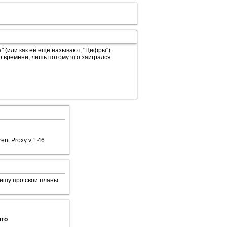
" (или как её ещё называют, "Цифры").
о времени, лишь потому что заигрался.
ent Proxy v.1.46
пишу про свои планы
ыто