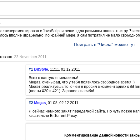
а
о эксперементировал с JavaScript и решил для разминки написать игру "Числа
лось вполне играбельно, по крайней мере, я сам потратил не мало свободног
Поиграть в "Числа" можно тут
ковано:
23 November 2011
#1
BitStyle
, 11:11, 01.12.2011
Всех с наступлением зимы!
Megas, очень рад, что у тебя появилось свободное время :)
Может реализуешь то, о чём я просил в комментариях к BitTorr
(посты #20 и #21). Заранее спасибо!
#2
Megas
, 01:08, 02.12.2011
Я сейчас немного занят переделкой сайта. Но чуть позже на
касательно BitTorrent Proxy.
Комментирование данной новости закр