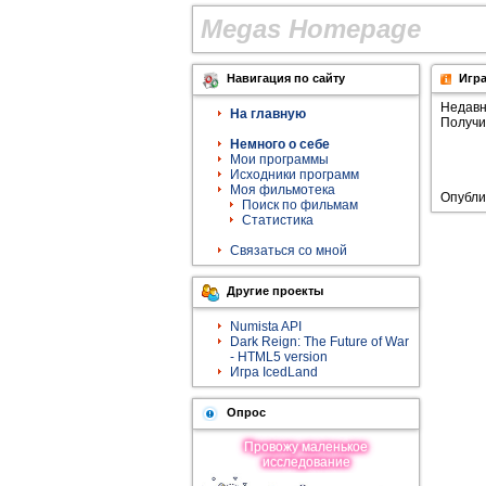
M
e
g
a
s
H
o
m
e
p
a
g
e
Навигация по сайту
Игр
Недавн
На главную
Получи
Немного о себе
Мои программы
Исходники программ
Моя фильмотека
Опубли
Поиск по фильмам
Статистика
Связаться со мной
Другие проекты
Numista API
Dark Reign: The Future of War
- HTML5 version
Игра IcedLand
Опрос
Провожу мaленькое
исследование