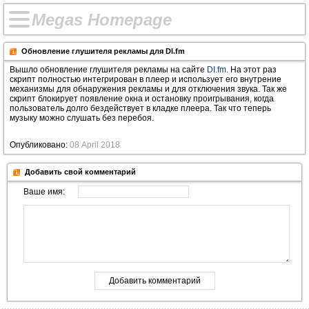
M
e
g
a
s
H
o
m
e
p
a
g
e
Обновление глушителя рекламы для DI.fm
Вышло обновление глушителя рекламы на сайте
DI.fm
. На этот раз
скрипт полностью интегрирован в плеер и использует его внутрение
механизмы для обнаружения рекламы и для отключения звука. Так же
скрипт блокирует появление окна и остановку проигрывания, когда
пользователь долго бездействует в кладке плеера. Так что теперь
музыку можно слушать без перебоя.
Опубликовано:
08 April 2018
Добавить свой комментарий
Ваше имя: