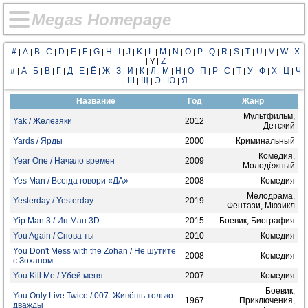
M
e
g
a
s
H
o
m
e
p
a
g
e
#
A
B
C
D
E
F
G
H
I
J
K
L
M
N
O
P
Q
R
S
T
U
V
W
X
|
|
|
|
|
|
|
|
|
|
|
|
|
|
|
|
|
|
|
|
|
|
|
|
Z
| Y |
#
А
Б
В
Г
Д
Е
Ё
Ж
З
И
К
Л
М
Н
О
П
Р
С
Т
У
Ф
Х
Ц
Ч
|
|
|
|
|
|
|
|
|
|
|
|
|
|
|
|
|
|
|
|
|
|
|
|
Ш
Щ
Э
Ю
Я
|
|
|
|
|
Название
Год
Жанр
Мультфильм,
Yak / Железяки
2012
Детский
Yards / Ярды
2000
Криминальный
Комедия,
Year One / Начало времен
2009
Молодёжный
Yes Man / Всегда говори «ДА»
2008
Комедия
Мелодрама,
Yesterday / Yesterday
2019
Фентази, Мюзикл
Yip Man 3 / Ип Ман 3D
2015
Боевик, Биография
You Again / Снова ты
2010
Комедия
You Don't Mess with the Zohan / Не шутите
2008
Комедия
с Зоханом
You Kill Me / Убей меня
2007
Комедия
Боевик,
You Only Live Twice / 007: Живёшь только
1967
Приключения,
дважды