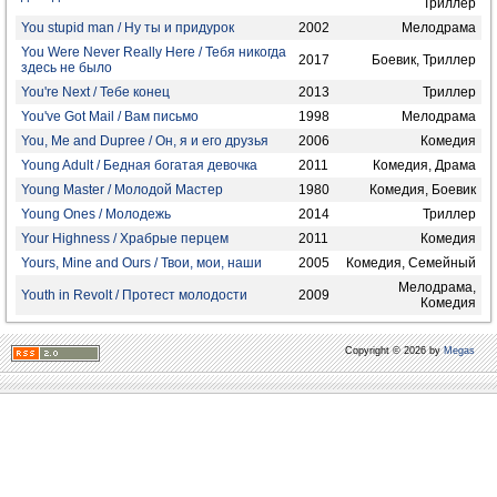
Триллер
You stupid man / Ну ты и придурок
2002
Мелодрама
You Were Never Really Here / Тебя никогда
2017
Боевик, Триллер
здесь не было
You're Next / Тебе конец
2013
Триллер
You've Got Mail / Вам письмо
1998
Мелодрама
You, Me and Dupree / Он, я и его друзья
2006
Комедия
Young Adult / Бедная богатая девочка
2011
Комедия, Драма
Young Master / Молодой Мастер
1980
Комедия, Боевик
Young Ones / Молодежь
2014
Триллер
Your Highness / Храбрые перцем
2011
Комедия
Yours, Mine and Ours / Твои, мои, наши
2005
Комедия, Семейный
Мелодрама,
Youth in Revolt / Протест молодости
2009
Комедия
Copyright © 2026 by
Megas