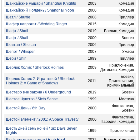
Шанхайские Рыцари / Shanghai Knights
2003
Комедия
Шанхайский Полдень / Shanghai Noon
2000
Комедия
Шатл / Shuttle
2008
Триллер
Шафер напрокат / Wedding Ringer
2015
Комедия
Шафт / Shaft
2019
Боевик, Комедия
Шафт / Shaft
2000
Боевик
Шеитан / Sheitan
2006
Триллер
Шепот / Whisper
2007
Ужасы
Шери / Shiri
1999
Триллер
Приключения,
Шерлок Холмс / Sherlock Holmes
2009
Детектив, Комедия
Боевик,
Шерлок Холмс 2: Игра теней / Sherlock
2011
Приключения,
Holmes 2: A Game of Shadows
Криминальный
Шестеро вне закона / 6 Underground
2019
Боевик
Шестое Чувство / Sixth Sense
1999
Мистика
Фантастика,
Шестой День / 6th Day
2000
Боевик
Фантастика,
Шестой элемент / 2001: A Space Travesty
2000
Пародия, Комедия
Шесть дней семь ночей / Six Days Seven
1999
Приключения
Nights
Шеф под прикрытием / High Heat
2022
Боевик, Комедия