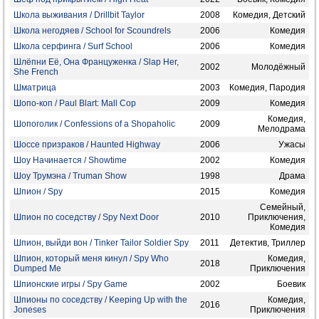
Школа выживания / Drillbit Taylor
2008
Комедия, Детский
Школа негодяев / School for Scoundrels
2006
Комедия
Школа серфинга / Surf School
2006
Комедия
Шлёпни Её, Она Француженка / Slap Her,
2002
Молодёжный
She French
Шматрица
2003
Комедия, Пародия
Шопо-коп / Paul Blart: Mall Cop
2009
Комедия
Комедия,
Шопоголик / Confessions of a Shopaholic
2009
Мелодрама
Шоссе призраков / Haunted Highway
2006
Ужасы
Шоу Начинается / Showtime
2002
Комедия
Шоу Трумэна / Truman Show
1998
Драма
Шпион / Spy
2015
Комедия
Семейный,
Шпион по соседству / Spy Next Door
2010
Приключения,
Комедия
Шпион, выйди вон / Tinker Tailor Soldier Spy
2011
Детектив, Триллер
Шпион, который меня кинул / Spy Who
Комедия,
2018
Dumped Me
Приключения
Шпионские игры / Spy Game
2002
Боевик
Шпионы по соседству / Keeping Up with the
Комедия,
2016
Joneses
Приключения