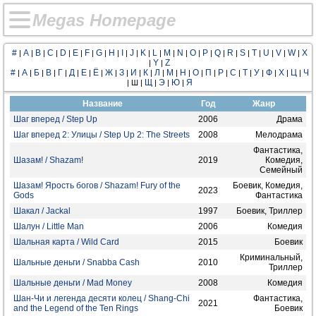
M
e
g
a
s
H
o
m
e
p
a
g
e
#
A
B
C
D
E
F
G
H
I
J
K
L
M
N
O
P
Q
R
S
T
U
V
W
X
|
|
|
|
|
|
|
|
|
|
|
|
|
|
|
|
|
|
|
|
|
|
|
|
Y
Z
|
|
#
А
Б
В
Г
Д
Е
Ё
Ж
З
И
К
Л
М
Н
О
П
Р
С
Т
У
Ф
Х
Ц
Ч
|
|
|
|
|
|
|
|
|
|
|
|
|
|
|
|
|
|
|
|
|
|
|
|
Щ
Э
Ю
Я
| Ш |
|
|
|
Название
Год
Жанр
Шаг вперед / Step Up
2006
Драма
Шаг вперед 2: Улицы / Step Up 2: The Streets
2008
Мелодрама
Фантастика,
Шазам! / Shazam!
2019
Комедия,
Семейный
Шазам! Ярость богов / Shazam! Fury of the
Боевик, Комедия,
2023
Gods
Фантастика
Шакал / Jackal
1997
Боевик, Триллер
Шалун / Little Man
2006
Комедия
Шальная карта / Wild Card
2015
Боевик
Криминальный,
Шальные деньги / Snabba Cash
2010
Триллер
Шальные деньги / Mad Money
2008
Комедия
Шан-Чи и легенда десяти колец / Shang-Chi
Фантастика,
2021
and the Legend of the Ten Rings
Боевик